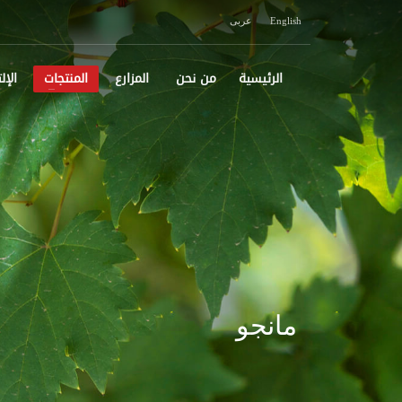
English
عربى
الرئيسية
من نحن
المزارع
المنتجات
الإل
مانجو