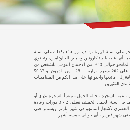
تعتبر المانجو من منتجات مزارع شروق لاند الرئيسية تحتوى المانجو على نسبة كبيرة من فيتامين (C) وكذلك على نسبة
كما أنها غنية بالبيتاكاروتين وحمض الجلوتامين، وتحتوي
على نسبة كبيرة من الألياف حيث تشكل نسبة الألياف في ثمرة المانجو حوالي 40% من الاحتياج اليومي للشخص من
الألياف، وتحتوي ثمرة المانجو الواحدة المقشرة والمنزوعة النواة على 202 سعرة حرارية، و 1.28 من الدهون، و 50.33
 2.76 من البروتينات، وبالإضافة إلى فائدتها واحتوائها على هذا الكم من الفيتامينات
لدى الكثيرين.
ف - عمر الشجرة - حالة الحمل - منشأ الشجرة بذرى أو
طعم - ففى حالة الحمل الغزير تعطى الأشجار دورة نمو واحدة أما فى سنة الحمل الخفيف تعطى 2 - 3 دورات وعادة
مو الخضرى لأشجار المانجو فى شهر مارس ويستمر حتى
حتى شهر فبراير - أى حوالى خمسة أشهر .